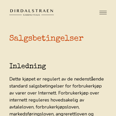
Salgsbetingelser
OM OSS
VÅR HISTORIE
VAREUTVALG
Inledning
OVERNATTING
Dette kjøpet er regulert av de nedenstående
standard salgsbetingelser for forbrukerkjøp
BADSTUE
av varer over Internett. Forbrukerkjøp over
internett reguleres hovedsakelig av
BÅTUTLEIE
avtaleloven, forbrukerkjøpsloven,
markedsføringsloven, angrerettloven og
OPPLEVELSER