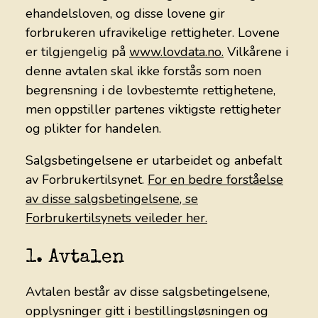
ehandelsloven, og disse lovene gir
KONTAKT
forbrukeren ufravikelige rettigheter. Lovene
er tilgjengelig på
www.lovdata.no.
Vilkårene i
denne avtalen skal ikke forstås som noen
begrensning i de lovbestemte rettighetene,
men oppstiller partenes viktigste rettigheter
og plikter for handelen.
Salgsbetingelsene er utarbeidet og anbefalt
av Forbrukertilsynet.
For en bedre forståelse
av disse salgsbetingelsene, se
Forbrukertilsynets veileder her.
1. Avtalen
Avtalen består av disse salgsbetingelsene,
opplysninger gitt i bestillingsløsningen og