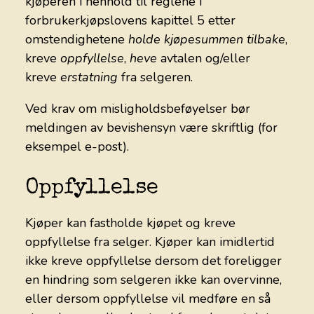
kjøperen i henhold til reglene i
forbrukerkjøpslovens kapittel 5 etter
omstendighetene
holde kjøpesummen tilbake
,
kreve
oppfyl
lelse
,
heve
avtalen og/eller
kreve
erstatning
fra selgeren.
Ved krav om misligholdsbeføyelser bør
meldingen av bevishensyn være skriftlig (for
eksempel e-post).
Oppfyllelse
Kjøper kan fastholde kjøpet og kreve
oppfyllelse fra selger. Kjøper kan imidlertid
ikke kreve oppfyllelse dersom det foreligger
en hindring som selgeren ikke kan overvinne,
eller dersom oppfyllelse vil medføre en så