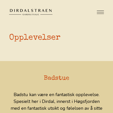
Opplevelser
OM OSS
VÅR HISTORIE
VAREUTVALG
OVERNATTING
Badstue
BADSTUE
Badstu kan være en fantastisk opplevelse.
BÅTUTLEIE
Spesielt her i Dirdal, innerst i Høgsfjorden
med en fantastisk utsikt og følelsen av å sitte
OPPLEVELSER